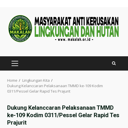
Skip
to
content
PRIMARY
MENU
Home
Lingkungan Kita
Dukung Kelanccaran Pelaksanaan TMMD ke-109 Kodim
0311/Pessel Gelar Rapid Tes Prajurit
Dukung Kelanccaran Pelaksanaan TMMD
ke-109 Kodim 0311/Pessel Gelar Rapid Tes
Prajurit