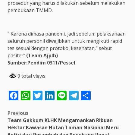
prosedur yang harus dilakukan sebelum melakukan
pembukaan TMMD.
” Karena dimasa pandemi, jadi sebelum pelaksanaan
seluruh personil diwajibkan untuk mengikuti rapid
tes sesuai dengan protokol kesehatan,” sebut
pasiter”.
(Team Ajplh)
Sumber:Pendim 0311/Pessel
9 total views
Facebook
WhatsApp
Twitter
LinkedIn
Line
Telegram
Share
Post
Previous
Team Gakkum KLHK Mengamankan Ribuan
navigation
Hektar Kawasan Hutan Taman Nasional Meru
Betiri dari Perambah dan Penebang Ilegal