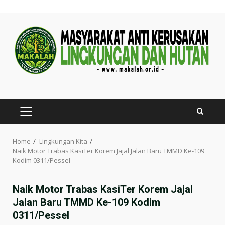
Skip
to
content
PRIMARY
MENU
Home
Lingkungan Kita
Naik Motor Trabas KasiTer Korem Jajal Jalan Baru TMMD Ke-109
Kodim 0311/Pessel
Naik Motor Trabas KasiTer Korem Jajal
Jalan Baru TMMD Ke-109 Kodim
0311/Pessel