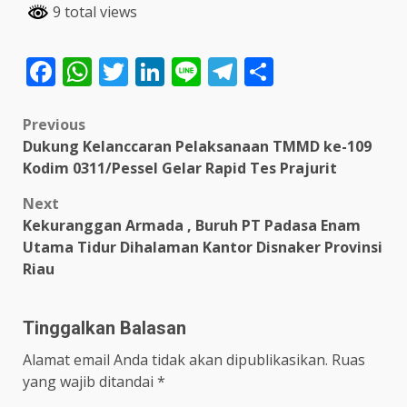
9 total views
Facebook
WhatsApp
Twitter
LinkedIn
Line
Telegram
Share
Post
Previous
Dukung Kelanccaran Pelaksanaan TMMD ke-109
navigation
Kodim 0311/Pessel Gelar Rapid Tes Prajurit
Next
Kekuranggan Armada , Buruh PT Padasa Enam
Utama Tidur Dihalaman Kantor Disnaker Provinsi
Riau
Tinggalkan Balasan
Alamat email Anda tidak akan dipublikasikan.
Ruas
yang wajib ditandai
*