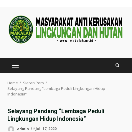
Skip
to
content
PRIMARY
MENU
Home
Siaran Pers
Selayang Pandang “Lembaga Peduli Lingkungan Hidup
Indonesia”
Selayang Pandang “Lembaga Peduli
Lingkungan Hidup Indonesia”
admin
Juli 17, 2020