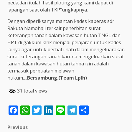
beda,dan itulah hasil ploting yang kami dapat di
lapangan saat olah TKP”ungkapnya.
Dengan diperiksanya mantan kades kaperas sdr
Rakuta Namohaji terkait penerbitan surat
keterangan tanah dalam kawasan hutan TNGL dan
HPT di gakkum klhk menjadi pelajaran untuk kades
lainya agar untuk berhati-hati dalam mengeluarakan
surat keterangan tanah,karena mengeluarkan surat
tanah dalam kawasan hutan tanpa izin adalah
termasuk perbuatan melawan
hukum….
Bersambung.(Team Lplh)
31 total views
Facebook
WhatsApp
Twitter
LinkedIn
Line
Telegram
Share
Post
Previous