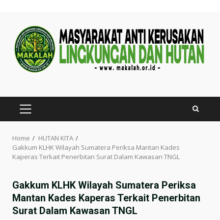
Skip
to
content
PRIMARY
MENU
Home
HUTAN KITA
Gakkum KLHK Wilayah Sumatera Periksa Mantan Kades
Kaperas Terkait Penerbitan Surat Dalam Kawasan TNGL
Gakkum KLHK Wilayah Sumatera Periksa
Mantan Kades Kaperas Terkait Penerbitan
Surat Dalam Kawasan TNGL