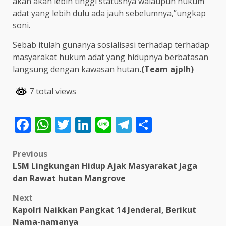
akan akan lebih tinggi statusnya walaupun hukum
adat yang lebih dulu ada jauh sebelumnya,”ungkap
soni.
Sebab itulah gunanya sosialisasi terhadap terhadap
masyarakat hukum adat yang hidupnya berbatasan
langsung dengan kawasan hutan
.(Team ajplh)
7 total views
Facebook
WhatsApp
Twitter
LinkedIn
Line
Telegram
Share
Post
Previous
LSM Lingkungan Hidup Ajak Masyarakat Jaga
navigation
dan Rawat hutan Mangrove
Next
Kapolri Naikkan Pangkat 14 Jenderal, Berikut
Nama-namanya