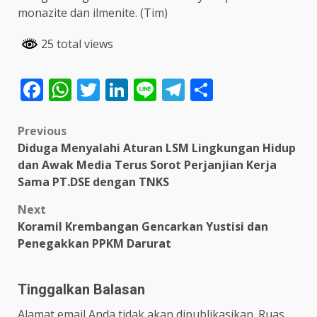
monazite dan ilmenite. (Tim)
25 total views
Facebook
WhatsApp
Twitter
LinkedIn
Line
Telegram
Share
Post
Previous
Diduga Menyalahi Aturan LSM Lingkungan Hidup
navigation
dan Awak Media Terus Sorot Perjanjian Kerja
Sama PT.DSE dengan TNKS
Next
Koramil Krembangan Gencarkan Yustisi dan
Penegakkan PPKM Darurat
Tinggalkan Balasan
Alamat email Anda tidak akan dipublikasikan.
Ruas