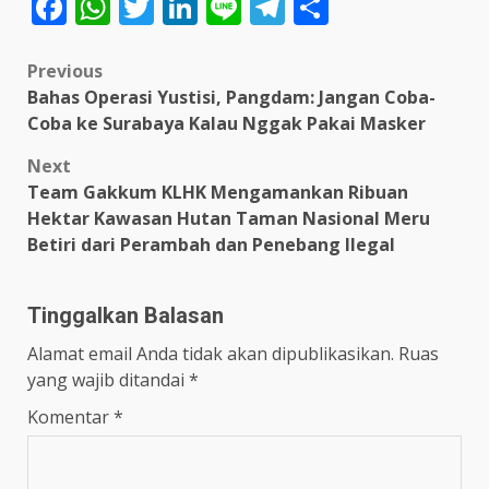
Facebook
WhatsApp
Twitter
LinkedIn
Line
Telegram
Share
Post
Previous
Bahas Operasi Yustisi, Pangdam: Jangan Coba-
navigation
Coba ke Surabaya Kalau Nggak Pakai Masker
Next
Team Gakkum KLHK Mengamankan Ribuan
Hektar Kawasan Hutan Taman Nasional Meru
Betiri dari Perambah dan Penebang Ilegal
Tinggalkan Balasan
Alamat email Anda tidak akan dipublikasikan.
Ruas
yang wajib ditandai
*
Komentar
*