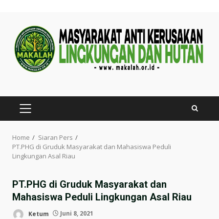
Skip
to
content
PRIMARY
MENU
Home
Siaran Pers
PT.PHG di Gruduk Masyarakat dan Mahasiswa Peduli
Lingkungan Asal Riau
PT.PHG di Gruduk Masyarakat dan
Mahasiswa Peduli Lingkungan Asal Riau
Ketum
Juni 8, 2021