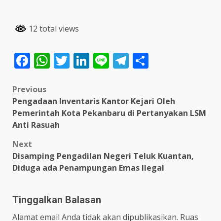
12 total views
Facebook
WhatsApp
Twitter
LinkedIn
Line
Telegram
Share
Post
Previous
Pengadaan Inventaris Kantor Kejari Oleh
navigation
Pemerintah Kota Pekanbaru di Pertanyakan LSM
Anti Rasuah
Next
Disamping Pengadilan Negeri Teluk Kuantan,
Diduga ada Penampungan Emas Ilegal
Tinggalkan Balasan
Alamat email Anda tidak akan dipublikasikan.
Ruas