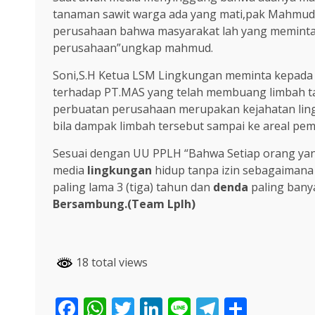
tanaman sawit warga ada yang mati,pak Mahmud 
perusahaan bahwa masyarakat lah yang meminta 
perusahaan”ungkap mahmud.
Soni,S.H Ketua LSM Lingkungan meminta kepad
terhadap PT.MAS yang telah membuang limbah tan
perbuatan perusahaan merupakan kejahatan lin
bila dampak limbah tersebut sampai ke areal pe
Sesuai dengan UU PPLH “Bahwa Setiap orang y
media
lingkungan
hidup tanpa izin sebagaimana 
paling lama 3 (tiga) tahun dan
denda
paling banya
Bersambung.(Team Lplh)
18 total views
Facebook
WhatsApp
Twitter
LinkedIn
Line
Telegra
Share