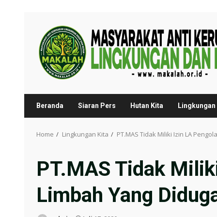
Skip
to
content
Beranda
Siaran Pers
Hutan Kita
Lingkungan 
Home
Lingkungan Kita
PT.MAS Tidak Miliki Izin LA Peng
PT.MAS Tidak Milik
Limbah Yang Didug