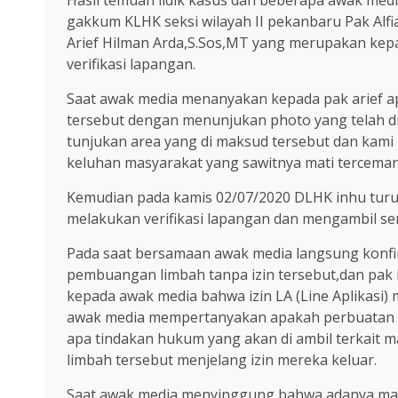
Hasil temuan lidik kasus dan beberapa awak me
gakkum KLHK seksi wilayah II pekanbaru Pak Alf
Arief Hilman Arda,S.Sos,MT yang merupakan kep
verifikasi lapangan.
Saat awak media menanyakan kepada pak arief 
tersebut dengan menunjukan photo yang telah di
tunjukan area yang di maksud tersebut dan kami
keluhan masyarakat yang sawitnya mati tercemar
Kemudian pada kamis 02/07/2020 DLHK inhu turun 
melakukan verifikasi lapangan dan mengambil sem
Pada saat bersamaan awak media langsung konfi
pembuangan limbah tanpa izin tersebut,dan pa
kepada awak media bahwa izin LA (Line Aplikasi)
awak media mempertanyakan apakah perbuatan p
apa tindakan hukum yang akan di ambil terkait 
limbah tersebut menjelang izin mereka keluar.
Saat awak media menyinggung bahwa adanya masy