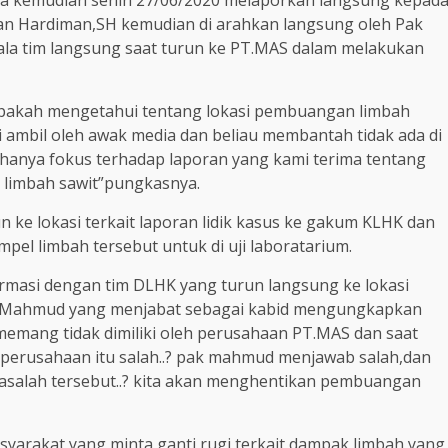
dia kemudian senin 27/06/2020 melaporkan langsung kepad
ian Hardiman,SH kemudian di arahkan langsung oleh Pak
ala tim langsung saat turun ke PT.MAS dalam melakukan
apakah mengetahui tentang lokasi pembuangan limbah
 ambil oleh awak media dan beliau membantah tidak ada di
 hanya fokus terhadap laporan yang kami terima tentang
 limbah sawit”pungkasnya.
ke lokasi terkait laporan lidik kasus ke gakum KLHK dan
pel limbah tersebut untuk di uji laboratarium.
rmasi dengan tim DLHK yang turun langsung ke lokasi
k Mahmud yang menjabat sebagai kabid mengungkapkan
 memang tidak dimiliki oleh perusahaan PT.MAS dan saat
erusahaan itu salah..? pak mahmud menjawab salah,dan
masalah tersebut..? kita akan menghentikan pembuangan
arakat yang minta ganti rugi terkait dampak limbah yang