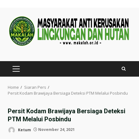
Skip
to
content
PRIMARY
MENU
Home
Siaran Pers
Persit Kodam Brawijaya Bersiaga Deteksi PTM Melalui Posbindu
Persit Kodam Brawijaya Bersiaga Deteksi
PTM Melalui Posbindu
Ketum
November 24, 2021