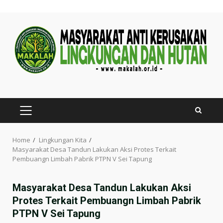
Skip
to
content
PRIMARY
MENU
Home
Lingkungan Kita
Masyarakat Desa Tandun Lakukan Aksi Protes Terkait
Pembuangn Limbah Pabrik PTPN V Sei Tapung
Masyarakat Desa Tandun Lakukan Aksi
Protes Terkait Pembuangn Limbah Pabrik
PTPN V Sei Tapung