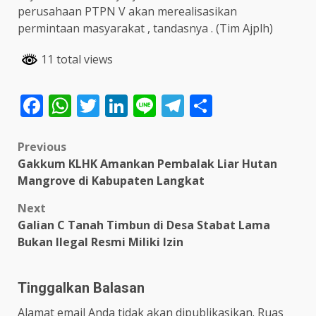
perusahaan PTPN V akan merealisasikan
permintaan masyarakat , tandasnya . (Tim Ajplh)
11 total views
Facebook
WhatsApp
Twitter
LinkedIn
Line
Telegram
Share
Post
Previous
Gakkum KLHK Amankan Pembalak Liar Hutan
navigation
Mangrove di Kabupaten Langkat
Next
Galian C Tanah Timbun di Desa Stabat Lama
Bukan Ilegal Resmi Miliki Izin
Tinggalkan Balasan
Alamat email Anda tidak akan dipublikasikan.
Ruas