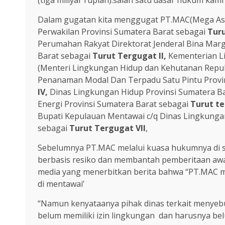
(tiga miliyar rupiah).salah satu dasar hukum kam
Dalam gugatan kita menggugat PT.MAC(Mega As
Perwakilan Provinsi Sumatera Barat sebagai
Turu
Perumahan Rakyat Direktorat Jenderal Bina Marg
Barat sebagai
Turut Tergugat II,
Kementerian L
(Menteri Lingkungan Hidup dan Kehutanan Repub
Penanaman Modal Dan Terpadu Satu Pintu Provi
IV,
Dinas Lingkungan Hidup Provinsi Sumatera B
Energi Provinsi Sumatera Barat sebagai
Turut te
Bupati Kepulauan Mentawai c/q Dinas Lingkung
sebagai
Turut Tergugat VII
,
Sebelumnya PT.MAC melalui kuasa hukumnya di sa
berbasis resiko dan membantah pemberitaan aw
media yang menerbitkan berita bahwa “PT.MAC 
di mentawai’
“Namun kenyataanya pihak dinas terkait menyeb
belum memiliki izin lingkungan dan harusnya be