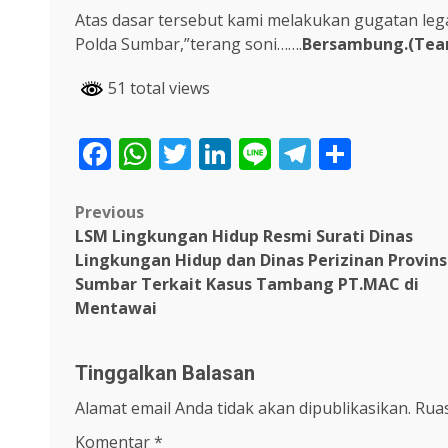
Atas dasar tersebut kami melakukan gugatan leg
Polda Sumbar,”terang soni…….
Bersambung.(Tea
51 total views
Facebook
WhatsApp
Twitter
LinkedIn
Line
Telegra
Share
Post
Previous
LSM Lingkungan Hidup Resmi Surati Dinas
navigation
Lingkungan Hidup dan Dinas Perizinan Provins
Sumbar Terkait Kasus Tambang PT.MAC di
Mentawai
Tinggalkan Balasan
Alamat email Anda tidak akan dipublikasikan.
Ruas
Komentar
*