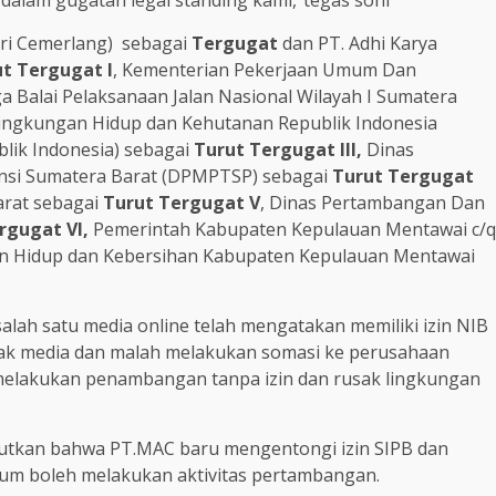
i dalam gugatan legal standing kami,”tegas soni
ri Cemerlang) sebagai
Tergugat
dan PT. Adhi Karya
t Tergugat I
, Kementerian Pekerjaan Umum Dan
a Balai Pelaksanaan Jalan Nasional Wilayah I Sumatera
ingkungan Hidup dan Kehutanan Republik Indonesia
lik Indonesia) sebagai
Turut Tergugat III,
Dinas
nsi Sumatera Barat (DPMPTSP) sebagai
Turut Tergugat
arat sebagai
Turut Tergugat V
, Dinas Pertambangan Dan
rgugat VI,
Pemerintah Kabupaten Kepulauan Mentawai c/q
an Hidup dan Kebersihan Kabupaten Kepulauan Mentawai
lah satu media online telah mengatakan memiliki izin NIB
ak media dan malah melakukan somasi ke perusahaan
melakukan penambangan tanpa izin dan rusak lingkungan
utkan bahwa PT.MAC baru mengentongi izin SIPB dan
lum boleh melakukan aktivitas pertambangan.