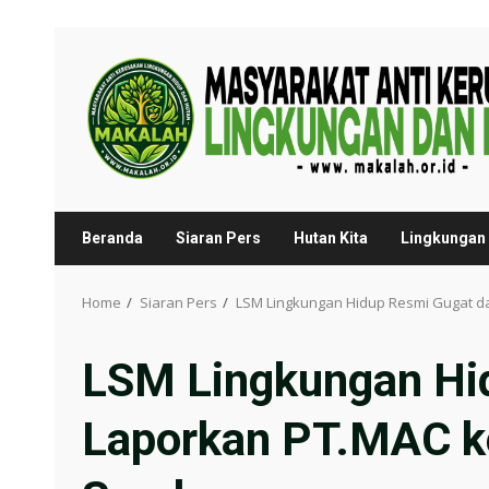
Skip
to
content
Beranda
Siaran Pers
Hutan Kita
Lingkungan 
Home
Siaran Pers
LSM Lingkungan Hidup Resmi Gugat d
LSM Lingkungan Hi
Laporkan PT.MAC ke