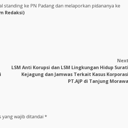
al standing ke PN Padang dan melaporkan pidananya ke
m Redaksi)
m
Nex
LSM Anti Korupsi dan LSM Lingkungan Hidup Surat
i
Kejagung dan Jamwas Terkait Kasus Korporas
PT.AJP di Tanjung Moraw
 yang wajib ditandai
*