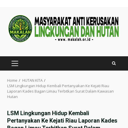
Skip
to
content
PRIMARY
MENU
Home
HUTAN KITA
LSM Lingkungan Hidup Kembali Pertanyakan Ke Kejati Riau
Laporan Kades Bagan Limau Terbitkan Surat Dalam Kawasan
Hutan
LSM Lingkungan Hidup Kembali
Pertanyakan Ke Kejati Riau Laporan Kades
Bagan Limau Terbitkan Surat Dalam