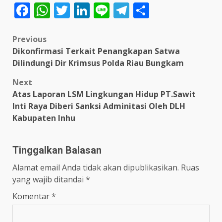
Facebook
WhatsApp
Twitter
LinkedIn
Line
Telegram
Share
Post
Previous
Dikonfirmasi Terkait Penangkapan Satwa
navigation
Dilindungi Dir Krimsus Polda Riau Bungkam
Next
Atas Laporan LSM Lingkungan Hidup PT.Sawit
Inti Raya Diberi Sanksi Adminitasi Oleh DLH
Kabupaten Inhu
Tinggalkan Balasan
Alamat email Anda tidak akan dipublikasikan.
Ruas
yang wajib ditandai
*
Komentar
*