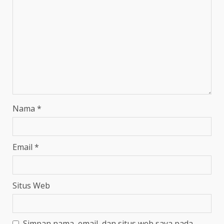
Nama
*
Email
*
Situs Web
Simpan nama, email, dan situs web saya pada