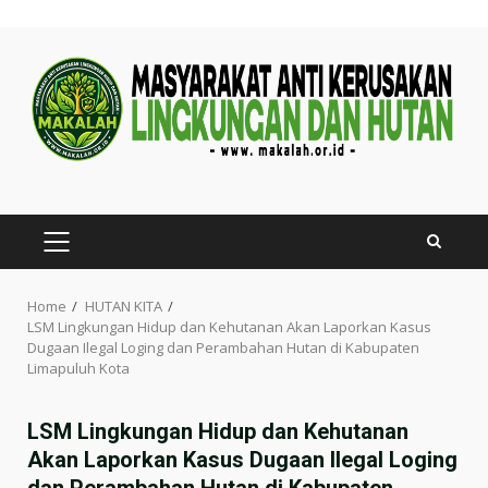
Skip
to
content
PRIMARY
MENU
Home
HUTAN KITA
LSM Lingkungan Hidup dan Kehutanan Akan Laporkan Kasus
Dugaan Ilegal Loging dan Perambahan Hutan di Kabupaten
Limapuluh Kota
LSM Lingkungan Hidup dan Kehutanan
Akan Laporkan Kasus Dugaan Ilegal Loging
dan Perambahan Hutan di Kabupaten