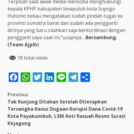
Terpisah saat awak media mencoba menghubungi
kepala KPHP kabupaten limapuluh kota Suyogo
Hutomo beliau mengatakan sudah pindah tugas ke
provinsi sumatra barat dan sudah ada pengganti
dirinya yang baru silahkan saja berkordinasi dengan
pengganti saya saat ini,”ucapnya….
Bersambung.
(Team Ajplh)
18 total views
Facebook
WhatsApp
Twitter
LinkedIn
Line
Telegram
Share
Post
Previous
Tak Kunjung Ditahan Setelah Ditetapkan
navigation
Tersangka Kasus Dugaan Korupsi Dana Covid-19
Kota Payakumbuh, LSM Anti Rasuah Resmi Surati
Kejagung