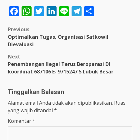
Facebook
WhatsApp
Twitter
LinkedIn
Line
Telegram
Share
Post
Previous
Optimalkan Tugas, Organisasi Satkowil
navigation
Dievaluasi
Next
Penambangan Ilegal Terus Beroperasi Di
koordinat 687106 E- 9715247 S Lubuk Besar
Tinggalkan Balasan
Alamat email Anda tidak akan dipublikasikan.
Ruas
yang wajib ditandai
*
Komentar
*