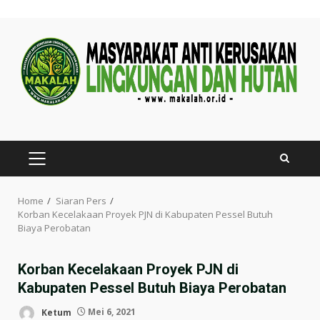
Skip
to
content
PRIMARY
MENU
Home
Siaran Pers
Korban Kecelakaan Proyek PJN di Kabupaten Pessel Butuh
Biaya Perobatan
Korban Kecelakaan Proyek PJN di
Kabupaten Pessel Butuh Biaya Perobatan
Ketum
Mei 6, 2021