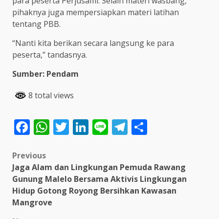
para peserta Perjusami. Selain materi wasbang,
pihaknya juga mempersiapkan materi latihan
tentang PBB.
“Nanti kita berikan secara langsung ke para
peserta,” tandasnya.
Sumber: Pendam
8 total views
Facebook
WhatsApp
Twitter
LinkedIn
Line
Telegram
Share
Post
Previous
Jaga Alam dan Lingkungan Pemuda Rawang
navigation
Gunung Malelo Bersama Aktivis Lingkungan
Hidup Gotong Royong Bersihkan Kawasan
Mangrove