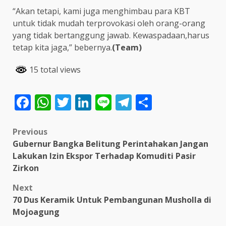
“Akan tetapi, kami juga menghimbau para KBT
untuk tidak mudah terprovokasi oleh orang-orang
yang tidak bertanggung jawab. Kewaspadaan,harus
tetap kita jaga,” bebernya.
(Team)
15 total views
Facebook
WhatsApp
Twitter
LinkedIn
Line
Telegram
Share
Post
Previous
Gubernur Bangka Belitung Perintahakan Jangan
navigation
Lakukan Izin Ekspor Terhadap Komuditi Pasir
Zirkon
Next
70 Dus Keramik Untuk Pembangunan Musholla di
Mojoagung