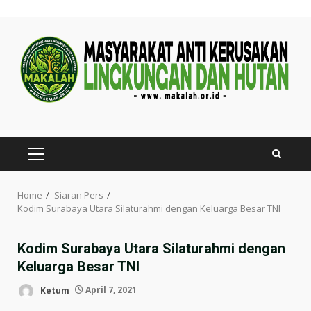
Skip
to
content
PRIMARY
MENU
Home
Siaran Pers
Kodim Surabaya Utara Silaturahmi dengan Keluarga Besar TNI
Kodim Surabaya Utara Silaturahmi dengan
Keluarga Besar TNI
Ketum
April 7, 2021