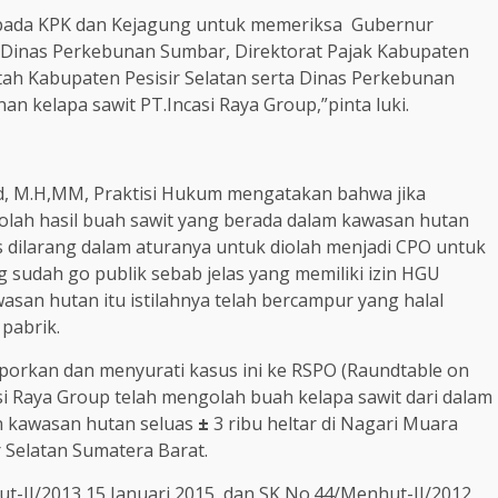
epada KPK dan Kejagung untuk memeriksa Gubernur
Dinas Perkebunan Sumbar, Direktorat Pajak Kabupaten
tah Kabupaten Pesisir Selatan serta Dinas Perkebunan
an kelapa sawit PT.Incasi Raya Group,”pinta luki.
M.Pd, M.H,MM, Praktisi Hukum mengatakan bahwa jika
ah hasil buah sawit yang berada dalam kawasan hutan
las dilarang dalam aturanya untuk diolah menjadi CPO untuk
 sudah go publik sebab jelas yang memiliki izin HGU
wasan hutan itu istilahnya telah bercampur yang halal
pabrik.
porkan dan menyurati kasus ini ke RSPO (Raundtable on
i Raya Group telah mengolah buah kelapa sawit dari dalam
n kawasan hutan seluas
±
3 ribu heltar di Nagari Muara
 Selatan Sumatera Barat.
ut-II/2013 15 Januari 2015 dan SK No.44/Menhut-II/2012