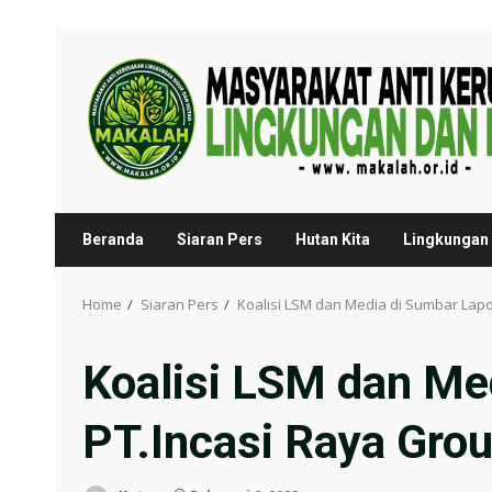
Skip
to
content
Beranda
Siaran Pers
Hutan Kita
Lingkungan 
Home
Siaran Pers
Koalisi LSM dan Media di Sumbar Lap
Koalisi LSM dan Me
PT.Incasi Raya Gro