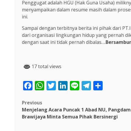
Penggugat adalah HGU (Hak Guna Usaha) milikny
menyampaikan dalam resume masih dalam prosese
ini.
Sampai dengan terbitnya berita ini pihak dari PT
dari organisasi lingkungan hidup yang pernah di
dengan saat ini tidak pernah dibalas….
Bersambun
17 total views
Facebook
WhatsApp
Twitter
LinkedIn
Line
Telegra
Share
Post
Previous
Menjelang Acara Puncak 1 Abad NU, Pangdam
navigation
Brawijaya Minta Semua Pihak Bersinergi