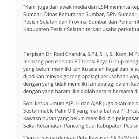
“Kami juga dari awak media dan LSM meminta k
Sumbar, Dinas Kehutanan Sumbar, BPN Sumbar, 
Pesisir Selatan dan Provinsi Sumbar dan Pemerin
Kabupaten Pesisir Selatan terkait usaha perkebun
Terpisah Dr. Rodi Chandra, S.Pd, S.H, S.I.Kom, 
memang perusahaan PT.Incasi Raya Group mengol
yang belum memiliki izin itu adalah ilegal dan je
dijadikan minyak goreng apalagi perusahaan yang
dengan yang tidak memiliki izin apalagi dalam ka
dengan yang haram jika diolah secara bersama di 
Soni ketua umum AJPLH dan AJAR juga akan mela
Sustainnable Palm Oil) yang mana bahwa PT.Incas
kawasn hutan yang belum memiliki izin pelepasa
Sakai Kecamatan Pancung Soal Kabupaten Pesisir
‘Dan ini sesuai dengan Peta Kawasan SK.35/Menh