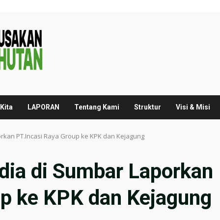
Kita
LAPORAN
Tentang Kami
Struktur
Visi & Misi
orkan PT.Incasi Raya Group ke KPK dan Kejagung
dia di Sumbar Laporkan
up ke KPK dan Kejagung