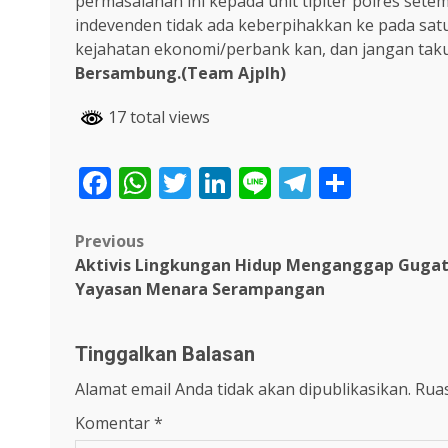
permasalahan ini kepada unit tipiter polres se
indevenden tidak ada keberpihakkan ke pada sat
kejahatan ekonomi/perbank kan, dan jangan taku
Bersambung.(Team Ajplh)
17 total views
Facebook
WhatsApp
Twitter
LinkedIn
Line
Telegra
Share
Post
Previous
Aktivis Lingkungan Hidup Menganggap Guga
navigation
Yayasan Menara Serampangan
Tinggalkan Balasan
Alamat email Anda tidak akan dipublikasikan.
Ruas
Komentar
*