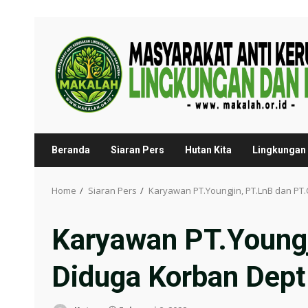
Skip
to
content
Beranda
Siaran Pers
Hutan Kita
Lingkungan 
Home
Siaran Pers
Karyawan PT.Youngjin, PT.LnB dan PT.
Karyawan PT.Youngj
Diduga Korban Dept