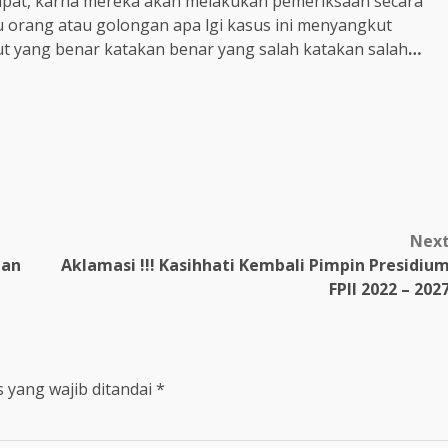
tempat, karna mereka akan melakukan pemeriksaan secara
u orang atau golongan apa lgi kasus ini menyangkut
t yang benar katakan benar yang salah katakan salah
…
m
Nex
tan
Aklamasi !!! Kasihhati Kembali Pimpin Presidiu
FPII 2022 – 202
 yang wajib ditandai
*