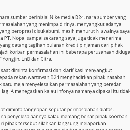
nara sumber berinisial N ke media B24, nara sumber yang
 permasalahan yang menimpa dirinya, menyangkut adanya
ang beroprasi disukabumi, masih menurut N awalnya saya
a PT. Nopal sampai sekarang saya juga tidak menerima
 yang datang tagihan bulanan kredit pinjaman dari pihak
jadi korban permasalahan ini beberapa perusahaan didug
.Yongjin, LnB dan Citra.
aat diminta konfirmasi dan klarifikasi menyangkut
epada rekan wartawan B24 menghadirkan pihak nasabah
uk satu meja menyelesaikan permasalahan yang beredar
 lagi A menegaskan kalau infonya namanya dipakai itu tida
aat diminta tanggapan seputar permasalahan diatas,
ana penyelesaiaannya kalau memang benar pihak koorban
ri pihak tersebut silahkan langsung melaporkan