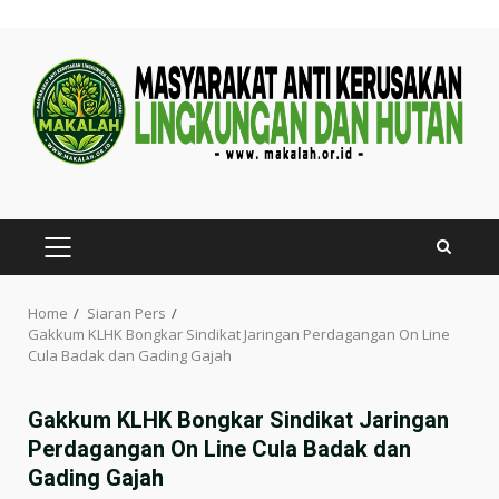
Skip
to
content
PRIMARY
MENU
Home
Siaran Pers
Gakkum KLHK Bongkar Sindikat Jaringan Perdagangan On Line
Cula Badak dan Gading Gajah
Gakkum KLHK Bongkar Sindikat Jaringan
Perdagangan On Line Cula Badak dan
Gading Gajah