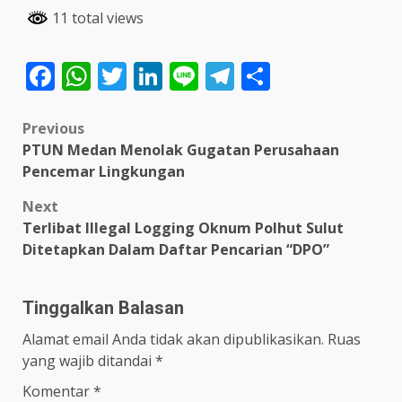
11 total views
Facebook
WhatsApp
Twitter
LinkedIn
Line
Telegram
Share
Post
Previous
PTUN Medan Menolak Gugatan Perusahaan
navigation
Pencemar Lingkungan
Next
Terlibat Illegal Logging Oknum Polhut Sulut
Ditetapkan Dalam Daftar Pencarian “DPO”
Tinggalkan Balasan
Alamat email Anda tidak akan dipublikasikan.
Ruas
yang wajib ditandai
*
Komentar
*