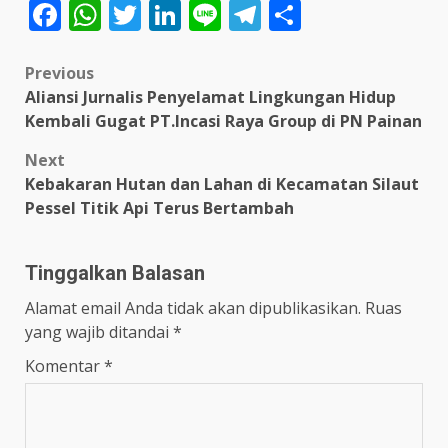
Facebook
WhatsApp
Twitter
LinkedIn
Line
Telegram
Share
Post
Previous
Aliansi Jurnalis Penyelamat Lingkungan Hidup
navigation
Kembali Gugat PT.Incasi Raya Group di PN Painan
Next
Kebakaran Hutan dan Lahan di Kecamatan Silaut
Pessel Titik Api Terus Bertambah
Tinggalkan Balasan
Alamat email Anda tidak akan dipublikasikan.
Ruas
yang wajib ditandai
*
Komentar
*