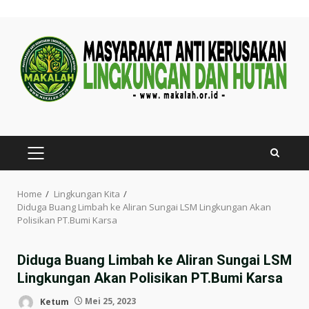
Skip
to
content
PRIMARY
MENU
Home
Lingkungan Kita
Diduga Buang Limbah ke Aliran Sungai LSM Lingkungan Akan
Polisikan PT.Bumi Karsa
Diduga Buang Limbah ke Aliran Sungai LSM
Lingkungan Akan Polisikan PT.Bumi Karsa
Ketum
Mei 25, 2023