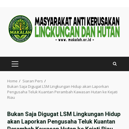
Skip
to
content
PRIMARY
MENU
Home
Siaran Pers
Bukan Saja Digugat LSM Lingkungan Hidup akan Laporkan
Pengusaha Teluk Kuantan Perambah Kawasan Hutan ke Kejati
Riau
Bukan Saja Digugat LSM Lingkungan Hidup
akan Laporkan Pengusaha Teluk Kuantan
Perambah Kawasan Hutan ke Kejati Riau