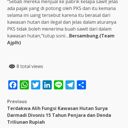
“Sebab mereka menjual ke pabrik kelapa sawit jelas
ada pajak yang di potong oleh PKS dan itu kemana
selama ini uang tersebut karena itu berasal dari
kawasan hutan dan ilegal dan jelas dalam aturanya
PKS tidak boleh menerima buah sawit dari dalam
kawasan hutan,”tutup soni….
Bersambung.(Team
Ajplh)
8 total views
Facebook
WhatsApp
Twitter
LinkedIn
Line
Telegram
Share
Post
Previous
Terdakwa Alih Fungsi Kawasan Hutan Surya
navigation
Darmadi Divonis 15 Tahun Penjara dan Denda
Triliunan Rupiah