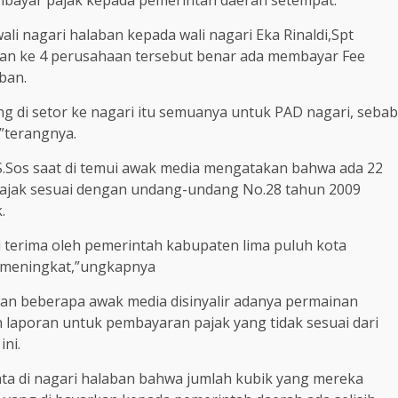
bayar pajak kepada pemerintah daerah setempat.
li nagari halaban kepada wali nagari Eka Rinaldi,Spt
dan ke 4 perusahaan tersebut benar ada membayar Fee
ban.
g di setor ke nagari itu semuanya untuk PAD nagari, sebab
”terangnya.
S.Sos saat di temui awak media mengatakan bahwa ada 22
ajak sesuai dengan undang-undang No.28 tahun 2009
.
i terima oleh pemerintah kabupaten lima puluh kota
us meningkat,”ungkapnya
 dan beberapa awak media disinyalir adanya permainan
aporan untuk pembayaran pajak yang tidak sesuai dari
ini.
a di nagari halaban bahwa jumlah kubik yang mereka