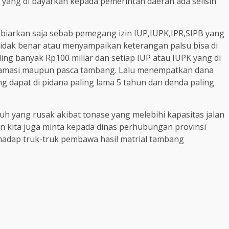
 yang di bayarkan kepada pemerintah daerah ada selisih
i biarkan saja sebab pemegang izin IUP,IUPK,IPR,SIPB yang
dak benar atau menyampaikan keterangan palsu bisa di
ing banyak Rp100 miliar dan setiap IUP atau IUPK yang di
klamasi maupun pasca tambang. Lalu menempatkan dana
 dapat di pidana paling lama 5 tahun dan denda paling
mbuh yang rusak akibat tonase yang melebihi kapasitas jalan
an kita juga minta kepada dinas perhubungan provinsi
adap truk-truk pembawa hasil matrial tambang