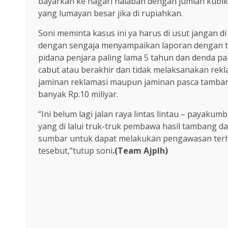
bayarkan ke nagari halaban dengan jumlah kubik
yang lumayan besar jika di rupiahkan.
Soni meminta kasus ini ya harus di usut jangan d
dengan sengaja menyampaikan laporan dengan ti
pidana penjara paling lama 5 tahun dan denda pal
cabut atau berakhir dan tidak melaksanakan re
jaminan reklamasi maupun jaminan pasca tambang
banyak Rp.10 miliyar.
“Ini belum lagi jalan raya lintas lintau – payaku
yang di lalui truk-truk pembawa hasil tambang d
sumbar untuk dapat melakukan pengawasan terh
tesebut,”tutup soni
.(Team Ajplh)