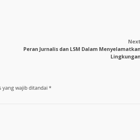
m
Nex
Peran Jurnalis dan LSM Dalam Menyelamatka
Lingkunga
 yang wajib ditandai
*