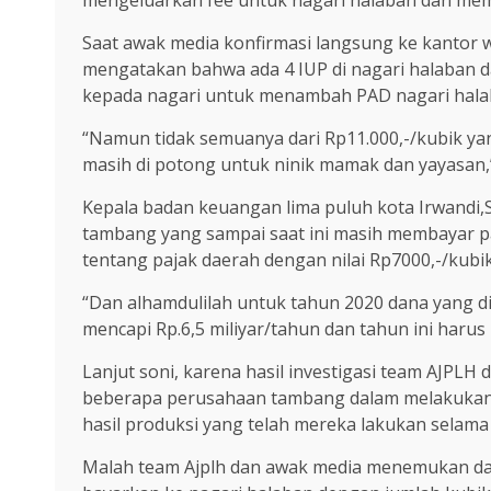
mengeluarkan fee untuk nagari halaban dan mem
Saat awak media konfirmasi langsung ke kantor wa
mengatakan bahwa ada 4 IUP di nagari halaban 
kepada nagari untuk menambah PAD nagari hala
“Namun tidak semuanya dari Rp11.000,-/kubik yan
masih di potong untuk ninik mamak dan yayasan,
Kepala badan keuangan lima puluh kota Irwandi,
tambang yang sampai saat ini masih membayar p
tentang pajak daerah dengan nilai Rp7000,-/kubik
“Dan alhamdulilah untuk tahun 2020 dana yang d
mencapi Rp.6,5 miliyar/tahun dan tahun ini har
Lanjut soni, karena hasil investigasi team AJPLH
beberapa perusahaan tambang dalam melakukan l
hasil produksi yang telah mereka lakukan selama 
Malah team Ajplh dan awak media menemukan dat