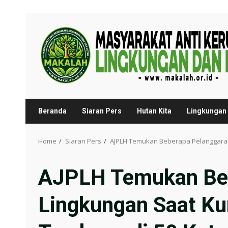
Skip
to
content
Beranda
Siaran Pers
Hutan Kita
Lingkungan 
Home
Siaran Pers
AJPLH Temukan Beberapa Pelanggaran
AJPLH Temukan Beb
Lingkungan Saat Ku