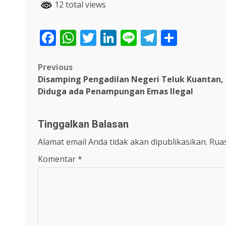
12 total views
Facebook
WhatsApp
Twitter
LinkedIn
Line
Telegra
Share
Post
Previous
Disamping Pengadilan Negeri Teluk Kuantan,
navigation
Diduga ada Penampungan Emas Ilegal
Tinggalkan Balasan
Alamat email Anda tidak akan dipublikasikan.
Ruas
Komentar
*