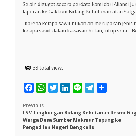
Selain digugat secara perdata kami dari Aliansi
laporan ke Gakkum Bidang Kehutanan atau Satga
“Karena kelapa sawit bukanlah merupakan jenis
kelapa sawit dalam kawasan hutan,tutup soni…..
B
33 total views
Facebook
WhatsApp
Twitter
LinkedIn
Line
Telegra
Share
Post
Previous
LSM Lingkungan Bidang Kehutanan Resmi Gu
navigation
Warga Desa Sumber Makmur Tapung ke
Pengadilan Negeri Bengkalis