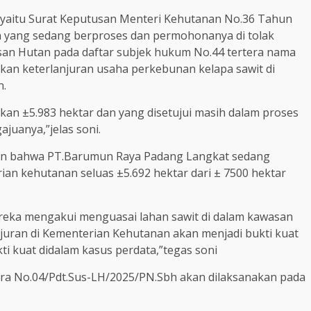
 yaitu Surat Keputusan Menteri Kehutanan No.36 Tahun
 yang sedang berproses dan permohonanya di tolak
an Hutan pada daftar subjek hukum No.44 tertera nama
n keterlanjuran usaha perkebunan kelapa sawit di
n.
n ±5.983 hektar dan yang disetujui masih dalam proses
juanya,”jelas soni.
ilan bahwa PT.Barumun Raya Padang Langkat sedang
an kehutanan seluas ±5.692 hektar dari ± 7500 hektar
ereka mengakui menguasai lahan sawit di dalam kawasan
juran di Kementerian Kehutanan akan menjadi bukti kuat
i kuat didalam kasus perdata,”tegas soni
ra No.04/Pdt.Sus-LH/2025/PN.Sbh akan dilaksanakan pada