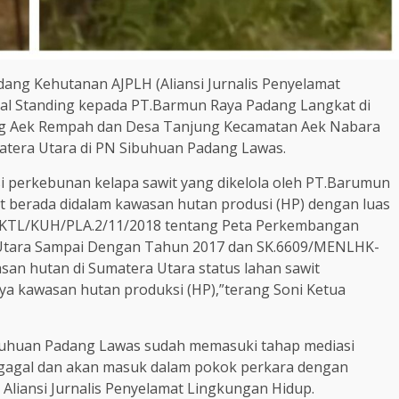
ang Kehutanan AJPLH (Aliansi Jurnalis Penyelamat
al Standing kepada PT.Barmun Raya Padang Langkat di
g Aek Rempah dan Desa Tanjung Kecamatan Aek Nabara
tera Utara di PN Sibuhuan Padang Lawas.
kasi perkebunan kelapa sawit yang dikelola oleh PT.Barumun
ut berada didalam kawasan hutan produsi (HP) dengan luas
PKTL/KUH/PLA.2/11/2018 tentang Peta Perkembangan
Utara Sampai Dengan Tahun 2017 dan SK.6609/MENLHK-
san hutan di Sumatera Utara status lahan sawit
a kawasan hutan produksi (HP),”terang Soni Ketua
ibuhuan Padang Lawas sudah memasuki tahap mediasi
 gagal dan akan masuk dalam pokok perkara dengan
liansi Jurnalis Penyelamat Lingkungan Hidup.