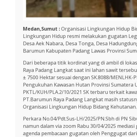
Medan,Sumut :
Organisasi Lingkungan Hidup Bid
Lingkungan Hidup resmi melakukan gugatan Leg
Desa Aek Nabara, Desa Tonga, Desa Hadungdun
Barumun Kabupaten Padang Lawas Provinsi Suma
Dari beberapa titik kordinat yang di ambil di lo
Raya Padang Langkat saat ini lahan sawit terseb
± 7500 Hektar sesuai dengan SK.8088/MENLHK-
Pengukuhan Kawasan Hutan Provinsi Sumatera 
PKTL/KUH/PLA.2/10/2021 SK terbaru terkait kawa
PT.Barumun Raya Padang Langkat masih statusny
Organisasi Lingkungan Hidup Bidang Kehutanan.
Perkara No.04/Pdt.Sus-LH/2025/PN.Sbh di PN S
namun dalam via zoom Rabu 30/04/2025 mediasi
agenda pembacaan gugatan oleh Penggugat dari A