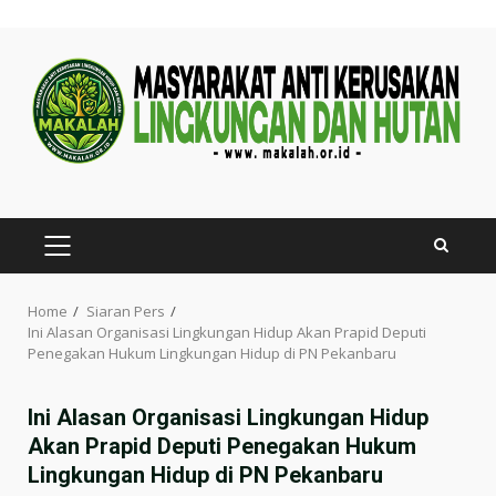
Skip
to
content
PRIMARY
MENU
Home
Siaran Pers
Ini Alasan Organisasi Lingkungan Hidup Akan Prapid Deputi
Penegakan Hukum Lingkungan Hidup di PN Pekanbaru
Ini Alasan Organisasi Lingkungan Hidup
Akan Prapid Deputi Penegakan Hukum
Lingkungan Hidup di PN Pekanbaru