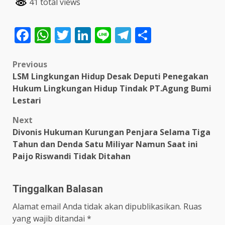
41 total views
Facebook
WhatsApp
Twitter
LinkedIn
Line
Telegram
Share
Post
Previous
LSM Lingkungan Hidup Desak Deputi Penegakan
navigation
Hukum Lingkungan Hidup Tindak PT.Agung Bumi
Lestari
Next
Divonis Hukuman Kurungan Penjara Selama Tiga
Tahun dan Denda Satu Miliyar Namun Saat ini
Paijo Riswandi Tidak Ditahan
Tinggalkan Balasan
Alamat email Anda tidak akan dipublikasikan.
Ruas
yang wajib ditandai
*