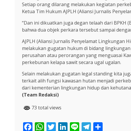
Setiap orang dilarang melakukan kegiatan perke
Ketua Tim Hukum AJPLH (Aliansi Jurnalis Penyel
“Dan ini dikuatkan juga degan telaah dari BPKH
bahwa dua objek perkara tersebut sampai dengan
AJPLH (Aliansi Jurnalis Penyelamat Lingkungan H
melakukan gugatan hukum di bidang lingkungan h
perusahan atau perorangan yang menguasai Kawa
perkebunan kelapa sawit secara ugal ugalan.
Selain melakukan gugatan legal standing kita 
terkait alih fungsi kawasan hutan menjadi perke
dari kementerian lingkungan hidup dan kehutana
(Team Redaksi)
73 total views
Facebook
WhatsApp
Twitter
LinkedIn
Line
Telegra
Share