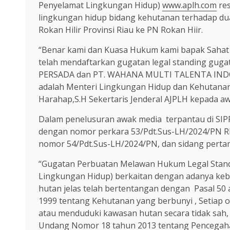
Penyelamat Lingkungan Hidup)
www.aplh.com
res
lingkungan hidup bidang kehutanan terhadap dua
Rokan Hilir Provinsi Riau ke PN Rokan Hiir.
“Benar kami dan Kuasa Hukum kami bapak Sahat 
telah mendaftarkan gugatan legal standing guga
PERSADA dan PT. WAHANA MULTI TALENTA INDON
adalah Menteri Lingkungan Hidup dan Kehutanan 
Harahap,S.H Sekertaris Jenderal AJPLH kepada aw
Dalam penelusuran awak media terpantau di SIP
dengan nomor perkara 53/Pdt.Sus-LH/2024/PN
nomor 54/Pdt.Sus-LH/2024/PN, dan sidang pertam
“Gugatan Perbuatan Melawan Hukum Legal Standin
Lingkungan Hidup) berkaitan dengan adanya keb
hutan jelas telah bertentangan dengan Pasal 50
1999 tentang Kehutanan yang berbunyi , Setiap
atau menduduki kawasan hutan secara tidak sah,
Undang Nomor 18 tahun 2013 tentang Pencegaha