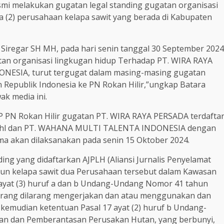
mi melakukan gugatan legal standing gugatan organisasi
 (2) perusahaan kelapa sawit yang berada di Kabupaten
Siregar SH MH, pada hari senin tanggal 30 September 2024
tan organisasi lingkugan hidup Terhadap PT. WIRA RAYA
ESIA, turut tergugat dalam masing-masing gugatan
Republik Indonesia ke PN Rokan Hilir,”ungkap Batara
ak media ini.
P PN Rokan Hilir gugatan PT. WIRA RAYA PERSADA terdafta
 Rhl dan PT. WAHANA MULTI TALENTA INDONESIA dengan
a akan dilaksanakan pada senin 15 Oktober 2024.
g yang didaftarkan AJPLH (Aliansi Jurnalis Penyelamat
un kelapa sawit dua Perusahaan tersebut dalam Kawasan
 ayat (3) huruf a dan b Undang-Undang Nomor 41 tahun
 orang dilarang mengerjakan dan atau menggunakan dan
 kemudian ketentuan Pasal 17 ayat (2) huruf b Undang-
n dan Pemberantasan Perusakan Hutan, yang berbunyi,